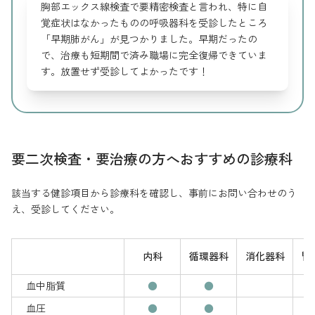
胸部エックス線検査で要精密検査と言われ、特に自
覚症状はなかったものの呼吸器科を受診したところ
「早期肺がん」が見つかりました。早期だったの
で、治療も短期間で済み職場に完全復帰できていま
す。放置せず受診してよかったです！
要二次検査・要治療の方へおすすめの診療科
該当する健診項目から診療科を確認し、事前にお問い合わせのう
え、受診してください。
内科
循環器科
消化器科
腎
血中脂質
●
●
血圧
●
●