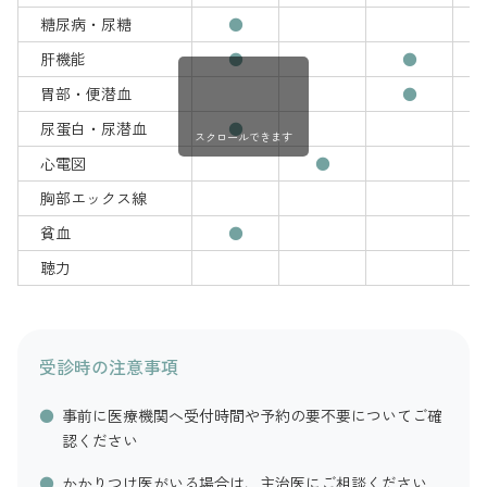
糖尿病・尿糖
●
肝機能
●
●
胃部・便潜血
●
尿蛋白・尿潜血
●
スクロールできます
心電図
●
胸部エックス線
貧血
●
聴力
受診時の注意事項
事前に医療機関へ受付時間や予約の要不要についてご確
認ください
かかりつけ医がいる場合は、主治医にご相談ください