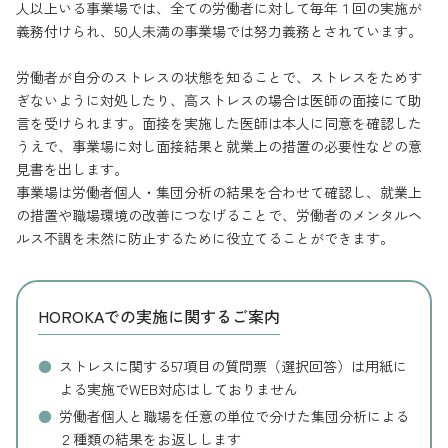
人以上いる事業場では、全ての労働者に対して毎年１回の実施が
義務付けられ、50人未満の事業場では努力義務とされています。
労働者が自分のストレスの状態を知ることで、ストレスをためす
ぎないように対処したり、高ストレスの場合は医師の面接にて助
言を受けられます。面接を実施した医師は本人に同意を確認した
うえで、事業場に対し面接結果と就業上の措置の必要性などの意
見書を出します。
事業場は労働者個人・集団分析の結果を合わせて確認し、就業上
の措置や職場環境の改善につなげることで、労働者のメンタルヘ
ルス不調を未然に防止するために役立てることができます。
HOROKAでの実施に関するご案内
ストレスに関する57項目の質問票（選択回答）は用紙に
よる実施でWEB対応はしておりません
労働者個人と職場を任意の単位で分けた集団分析による
２種類の結果をお返しします