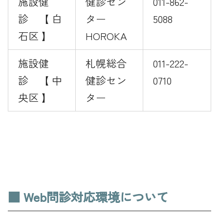
施設健
健診セン
011-862-
診 【 白
ター
5088
石区 】
HOROKA
施設健
札幌総合
011-222-
診 【 中
健診セン
0710
央区 】
ター
■ Web問診対応環境について